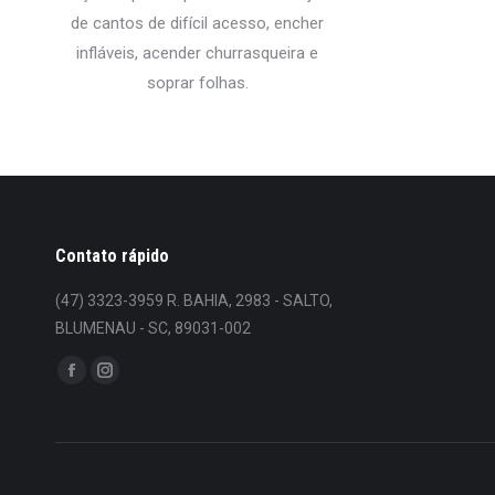
de cantos de difícil acesso, encher
infláveis, acender churrasqueira e
soprar folhas.
Contato rápido
(47) 3323-3959 R. BAHIA, 2983 - SALTO,
BLUMENAU - SC, 89031-002
Encontre-nos em:
Facebook
Instagram
page
page
opens
opens
in
in