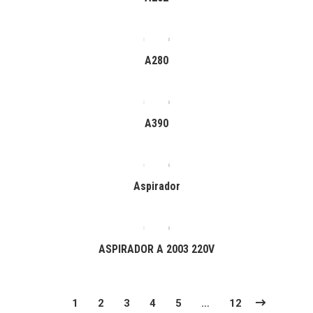
A280
A390
Aspirador
ASPIRADOR A 2003 220V
1
2
3
4
5
…
12