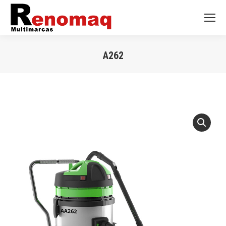
A262
Você está aqui: