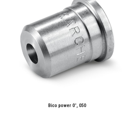
Bico power 0°, 050