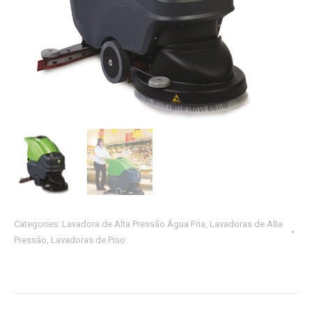
Categories:
Lavadora de Alta Pressão Água Fria
,
Lavadoras de Alta
Pressão
,
Lavadoras de Piso