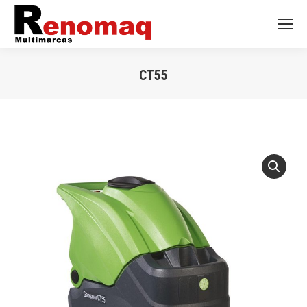
CT55
Você está aqui: