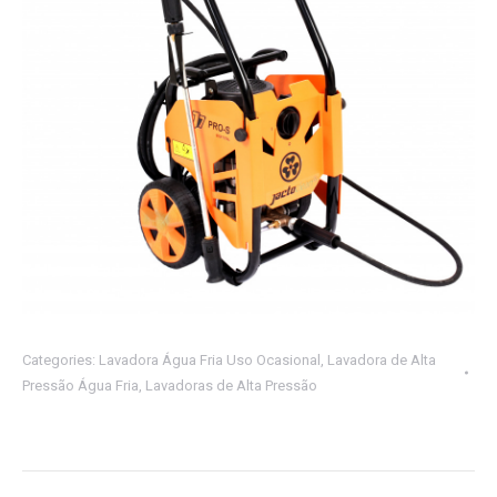
Categories:
Lavadora Água Fria Uso Ocasional
,
Lavadora de Alta
Pressão Água Fria
,
Lavadoras de Alta Pressão