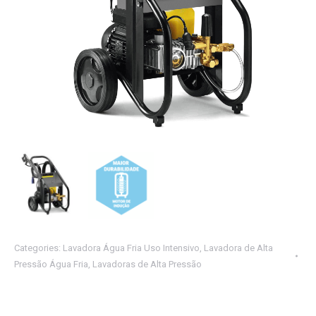
Categories:
Lavadora Água Fria Uso Intensivo
,
Lavadora de Alta
Pressão Água Fria
,
Lavadoras de Alta Pressão