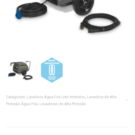
Categories:
Lavadora Água Fria Uso Intensivo
,
Lavadora de Alta
Pressão Água Fria
,
Lavadoras de Alta Pressão