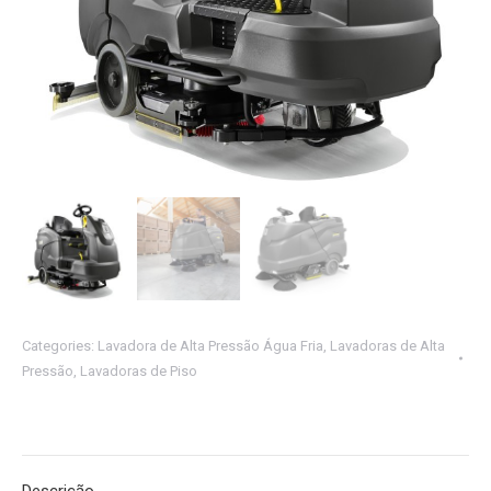
Categories:
Lavadora de Alta Pressão Água Fria
,
Lavadoras de Alta
Pressão
,
Lavadoras de Piso