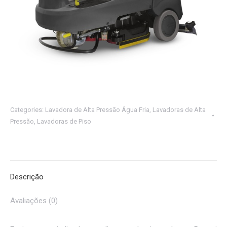
Categories:
Lavadora de Alta Pressão Água Fria
,
Lavadoras de Alta
Pressão
,
Lavadoras de Piso
Descrição
Avaliações (0)